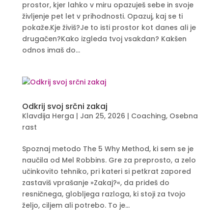
prostor, kjer lahko v miru opazuješ sebe in svoje
življenje pet let v prihodnosti. Opazuj, kaj se ti
pokaže.Kje živiš?Je to isti prostor kot danes ali je
drugačen?Kako izgleda tvoj vsakdan? Kakšen
odnos imaš do...
Odkrij svoj srčni zakaj
Klavdija Herga
|
Jan 25, 2026
|
Coaching
,
Osebna
rast
Spoznaj metodo The 5 Why Method, ki sem se je
naučila od Mel Robbins. Gre za preprosto, a zelo
učinkovito tehniko, pri kateri si petkrat zapored
zastaviš vprašanje »Zakaj?«, da prideš do
resničnega, globljega razloga, ki stoji za tvojo
željo, ciljem ali potrebo. To je...