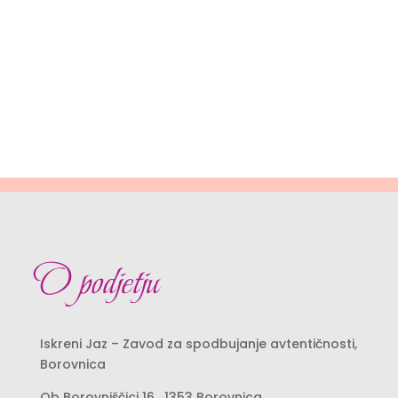
O podjetju
Iskreni Jaz – Zavod za spodbujanje avtentičnosti,
Borovnica
Ob
Borovniščici 16
, 1353 Borovnica